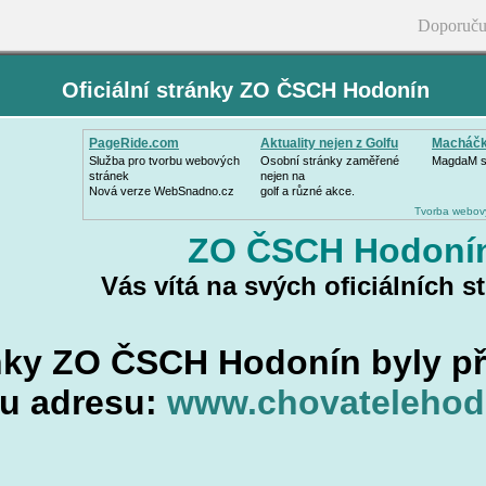
Doporuču
Oficiální stránky ZO ČSCH Hodonín
PageRide.com
Aktuality nejen z Golfu
Macháčk
Služba pro tvorbu webových
Osobní stránky zaměřené
MagdaM s.
stránek
nejen na
Nová verze WebSnadno.cz
golf a různé akce.
Tvorba webov
ZO ČSCH Hodoní
Vás vítá na svých oficiálních s
nky ZO ČSCH Hodonín byly p
u adresu:
www.chovatelehod