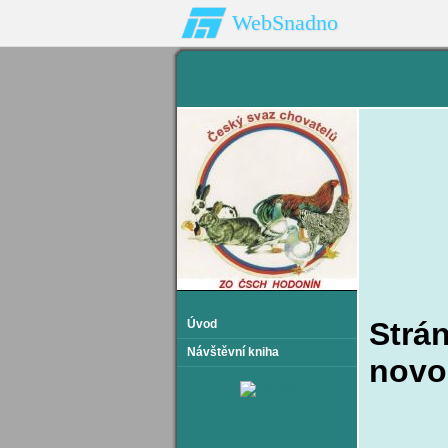
WebSnadno
Strá
Úvod
Návštěvní kniha
novo