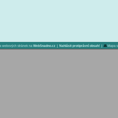
a webových stránek na
WebSnadno.cz
|
Nahlásit protiprávní obsah!
|
Mapa s