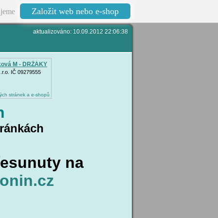
Založit web nebo e-shop
jeme
aktualizováno: 10.09.2012 22:06:38
ová M - DRŽÁKY
r.o. IČ 09279555
ých stránek a e-shopů
n
tránkách
řesunuty na
onin.cz