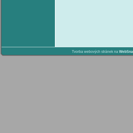
Tvorba webových stránek na
WebSna