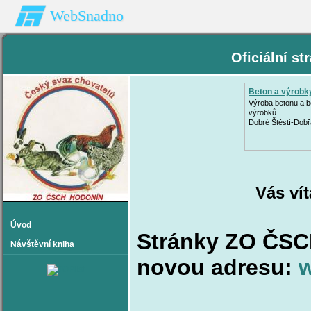
WebSnadno
Oficiální s
Beton a výrobk
Výroba betonu a 
výrobků
Dobré Štěstí-Dob
Vás ví
Úvod
Stránky ZO ČSC
Návštěvní kniha
novou adresu:
w